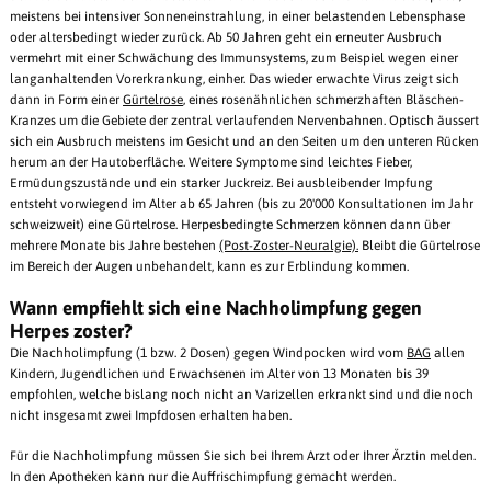
meistens bei intensiver Sonneneinstrahlung, in einer belastenden Lebensphase
oder altersbedingt wieder zurück. Ab 50 Jahren geht ein erneuter Ausbruch
vermehrt mit einer Schwächung des Immunsystems, zum Beispiel wegen einer
langanhaltenden Vorerkrankung, einher. Das wieder erwachte Virus zeigt sich
dann in Form einer
Gürtelrose
, eines rosenähnlichen schmerzhaften Bläschen-
Kranzes um die Gebiete der zentral verlaufenden Nervenbahnen. Optisch äussert
sich ein Ausbruch meistens im Gesicht und an den Seiten um den unteren Rücken
herum an der Hautoberfläche. Weitere Symptome sind leichtes Fieber,
Ermüdungszustände und ein starker Juckreiz. Bei ausbleibender Impfung
entsteht vorwiegend im Alter ab 65 Jahren (bis zu 20'000 Konsultationen im Jahr
schweizweit) eine Gürtelrose. Herpesbedingte Schmerzen können dann über
mehrere Monate bis Jahre bestehen
(Post-Zoster-Neuralgie).
Bleibt die Gürtelrose
im Bereich der Augen unbehandelt, kann es zur Erblindung kommen.
Wann empfiehlt sich eine Nachholimpfung gegen
Herpes zoster?
Die Nachholimpfung (1 bzw. 2 Dosen) gegen Windpocken wird vom
BAG
allen
Kindern, Jugendlichen und Erwachsenen im Alter von 13 Monaten bis 39
empfohlen, welche bislang noch nicht an Varizellen erkrankt sind und die noch
nicht insgesamt zwei Impfdosen erhalten haben.
Für die Nachholimpfung müssen Sie sich bei Ihrem Arzt oder Ihrer Ärztin melden.
In den Apotheken kann nur die Auffrischimpfung gemacht werden.