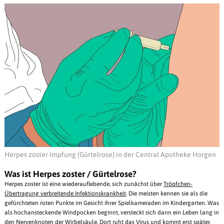
Herpes zoster Impfung (Gürtelrose) in der Central Apotheke Horgen
Was ist Herpes zoster / Gürtelrose?
Herpes zoster ist eine wiederauflebende, sich zunächst über
Tröpfchen-
Übertragung verbreitende Infektionskrankheit
. Die meisten kennen sie als die
gefürchteten roten Punkte im Gesicht ihrer Spielkameraden im Kindergarten. Was
als hochansteckende Windpocken beginnt, versteckt sich dann ein Leben lang in
den Nervenknoten der Wirbelsäule. Dort ruht das Virus und kommt erst später,